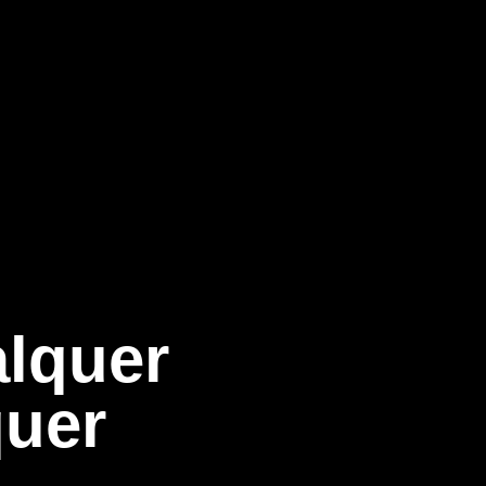
lquer
quer