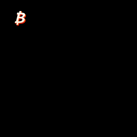
plan₿