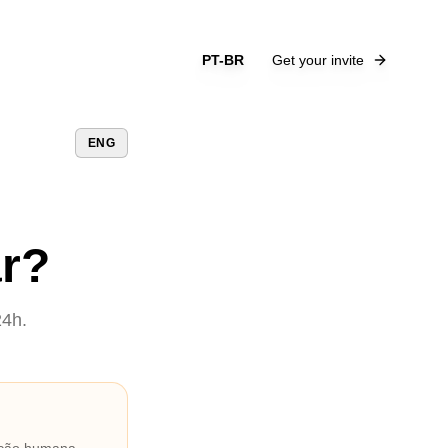
PT-BR
Get your invite
ENG
r?
24h.