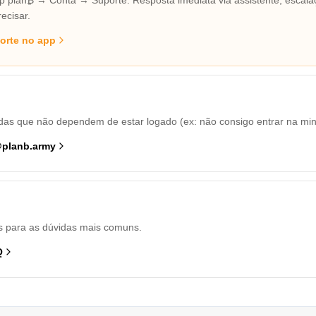
p plan₿ → Conta → Suporte. Resposta imediata via assistente, esca
ecisar.
porte no app
das que não dependem de estar logado (ex: não consigo entrar na min
@planb.army
 para as dúvidas mais comuns.
Q