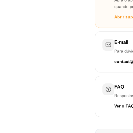
Abra o ap
quando pr
Abrir su
E-mail
Para dúvi
contact
FAQ
Respostas
Ver o FA