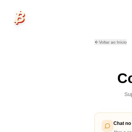
Skip to main content
plan₿
Voltar ao Início
C
Sup
Chat no