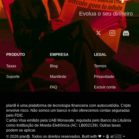
Evolua o seu dinheiro
PRODUTO
EMPRESA
LEGAL
Taxas
Blog
Termos
Suporte
Manifesto
Privacidade
FAQ
Excluir conta
planB é uma plataforma de tecnologia financeira com autocustódia. Cripto
envolve risco. Não somos um banco e não oferecemos contas seguradas
pelo FDIC.
Cartão Visa emitido pela UAB Monavate, regulada pelo Banco da Lituânia
como Instituição de Moeda Eletrônica (AC: LB002139). Outras taxas
podem se aplicar.
© 2026 plan₿.
Todos os direitos reservados.
Built with 🧡 + 🤖 at 🇺🇸 +