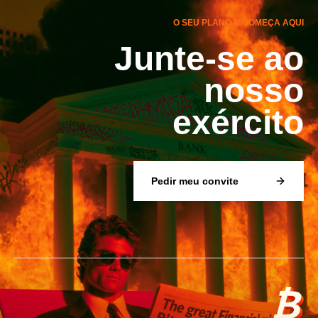
O SEU PLANO B COMEÇA AQUI
Junte-se ao
nosso
exército
Pedir meu convite